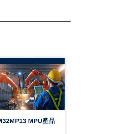
cDonald Islands
M32MP13 MPU產品