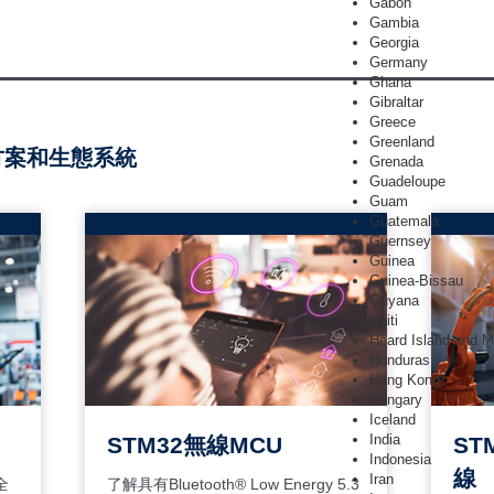
Gabon
Gambia
Georgia
Germany
Ghana
Gibraltar
Greece
Greenland
方案和生態系統
Grenada
Guadeloupe
Guam
Guatemala
Guernsey
Guinea
Guinea-Bissau
Guyana
Haiti
Heard Island and M
Honduras
Hong Kong
Hungary
Iceland
India
STM32無線MCU
ST
Indonesia
線
Iran
全
了解具有Bluetooth® Low Energy 5.3