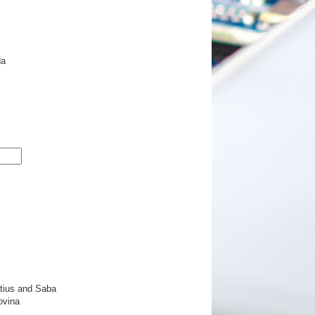
da
atius and Saba
ovina