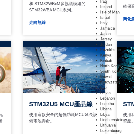
Iraq
和 STM32WBxM多協議模組的
確保
Ireland
STM32WBA MCU系列。
Isle of Man
Israel
簡化
走向無線 →
Italy
Jamaica
Japan
Jersey
Jordan
Kazakhstan
Kenya
Kiribati
North Korea
South Korea
Kuwait
Kyrgyzstan
Lao
Latvia
Lebanon
STM32U5 MCU產品線
ST
Lesotho
Liberia
元
使用這款安全的超低功耗MCU延長設
使用
Libya
Liechtenstein
考
備電池壽命。
資產
Lithuania
Luxembourg