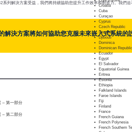
Côte d'Ivoire
M32系列解決方案受益，我們將持續協助您提升工作效率和創造力。我們
Croatia
！
Cuba
Curaçao
Cyprus
Czech Republic
Denmark
的解決方案將如何協助您克服未來嵌入式系統的
Djibouti
Dominica
Dominican Republi
Ecuador
Egypt
El Salvador
Equatorial Guinea
Eritrea
Estonia
Ethiopia
Falkland Islands
Faroe Islands
Fiji
 – 第一部分
Finland
France
 – 第二部分
French Guiana
French Polynesia
French Southern Ter