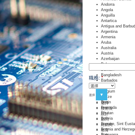
Andorra
Angola
Anguilla
Antartica
Antigua and Barbu
Argentina
Armenia
Aruba
Australia
Austria
Azerbaijan
Bahamas
Bahrain
Bangladesh
*
職務:
Barbados
Belarus
Belgium
▾
選擇
Belize
Benin
選擇
Bermuda
技術長
Bhutan
設計
Bolivia
顧問
Bonaire, Sint Eust
經銷商
Bosnia and Herzeg
教育
Botswana