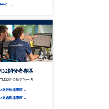
安全性 →
M32開發者專區
TM32開發所需的一切
32微控制器專區 →
32微處理器專區 →