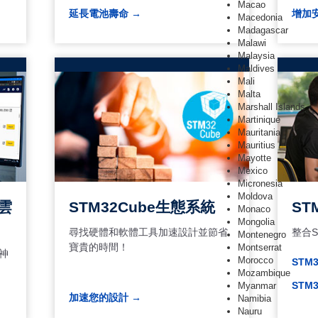
Macao
延長電池壽命 →
增加
Macedonia
Madagascar
Malawi
Malaysia
Maldives
Mali
Malta
Marshall Islands
Martinique
Mauritania
Mauritius
Mayotte
Mexico
Micronesia
Moldova
者雲
STM32Cube生態系統
ST
Monaco
Mongolia
尋找硬體和軟體工具加速設計並節省
整合S
Montenegro
寶貴的時間！
Montserrat
神
Morocco
STM
Mozambique
STM
Myanmar
加速您的設計 →
Namibia
Nauru