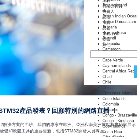
工程
Bouvet Island
行業分析員
Brazil
投資人
British Indian Ocean
記者
Brunei Darussalam
採購
Bulgaria
品管
Burkina Faso
業務/行銷
Burundi
軟體
Cambodia
其他
Cameroon
Canada
Cape Verde
Cayman islands
Central Africa Repu
Chad
Chile
China
Christmas Island
Coco Islands
Colombia
TM32產品發表？回顧特別的網路直播 ！
Comoros
Congo - Brazzaville
Congo - Kinshasa
32解決方案的面紗。我們的專家在歐洲、亞洲和南美洲據點和實驗室展示了三
Cook Islands
享了硬體和軟體工具的重要更新，包括STM32開發人員專區。
Costa Rica