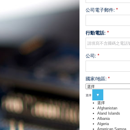
*
公司電子郵件:
*
行動電話:
*
公司:
*
國家/地區:
▾
選擇
選擇
Afghanistan
Aland Islands
Albania
Algeria
American Samoa